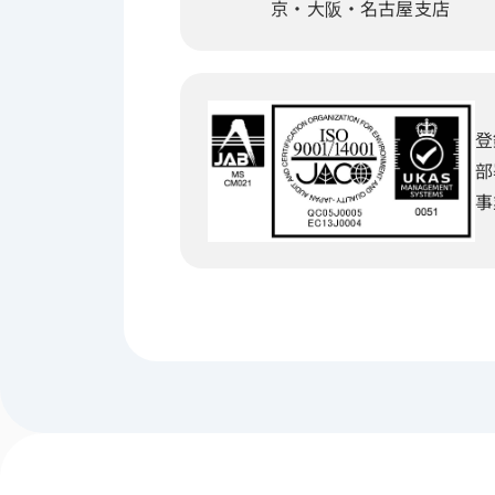
京・大阪・名古屋支店
登
部
事