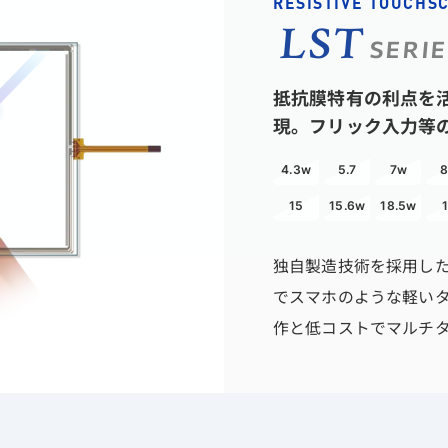
RESISTIVE TOUCHS
LST
SERI
抵抗膜特有の利点を
現。フリック入力等
4.3w
5.7
7w
8
15
15.6w
18.5w
独自製造技術を採用し
でスマホのような軽い
作と低コストでマルチ