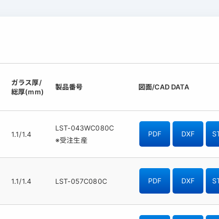
ガラス厚/
製品番号
図面/CAD DATA
総厚(mm)
LST-043WC080C
1.1/1.4
PDF
DXF
S
※受注生産
1.1/1.4
LST-057C080C
PDF
DXF
S