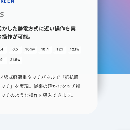
CREEN
ES
活かした静電方式に近い操作を実
の操作が可能。
.4
6.5
10.1w
10.4
12.1
12.1w
19
21.5w
た4線式軽荷重タッチパネルで「抵抗膜
タッチ」を実現。従来の確かなタッチ操
タッチのような操作を導入できます。