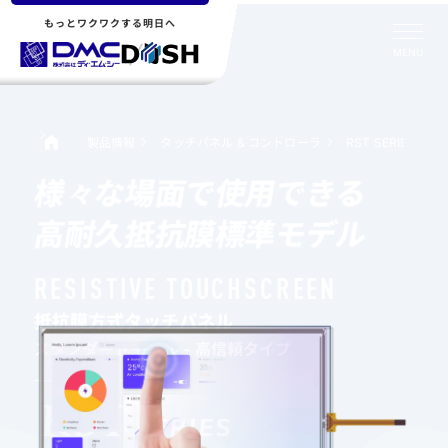
もっとワクワクする明日へ
MENU
製品情報
タッチパネル & コントローラ
RST SERIES
様々な場面で使用できる
高耐久抵抗膜標準モデル
RESISTIVE TOUCHSCREEN
抵抗膜方式タッチパネル
スタンダードモデル - 高信頼タイプ
RST
SERIES