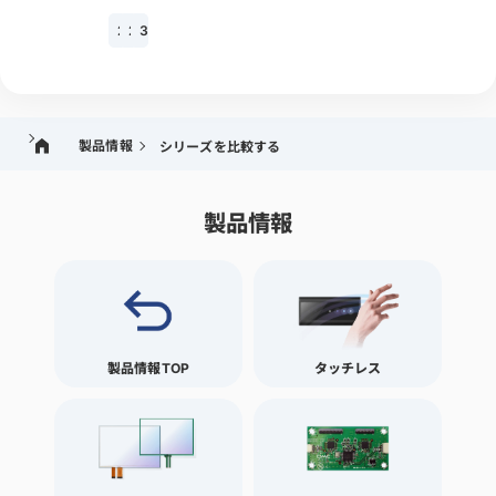
24w
27w
32w
製品情報
シリーズを比較する
製品情報
製品情報TOP
タッチレス