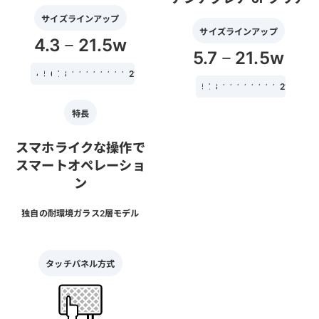
サイズラインアップ
サイズラインアップ
4.3
21.5w
－
5.7
21.5w
－
4.3
5.7
6.5
7w
8.4
10.1w
10.4
12.1
12.1w
15
15.6w
18.5w
19
21.5w
5.7
7w
8.4
10.1w
10.4
12.1
12.1w
15
15.6w
17
18.5w
21.5w
特長
スマホライクな操作で
スマートオペレーショ
ン
独自の耐環境ガラス2層モデル
タッチパネル方式