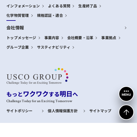
インフォメーション
よくある質問
生産終了品
化学物質管理
規格認証・適合
会社情報
トップメッセージ
事業内容
会社概要・沿革
事業拠点
グループ企業
サスティナビリティ
ワクワク
明日
もっと
する
へ
MENU
Challenge Today for an Exciting Tomorrow
サイトポリシー
個人情報保護方針
サイトマップ
全センサー製品比較
購入・導入のご相談