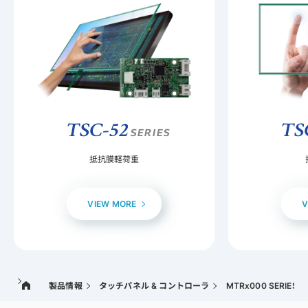
TSC-52
TS
SERIES
抵抗膜軽荷重
VIEW MORE
V
製品情報
タッチパネル & コントローラ
MTRx000 SERIES