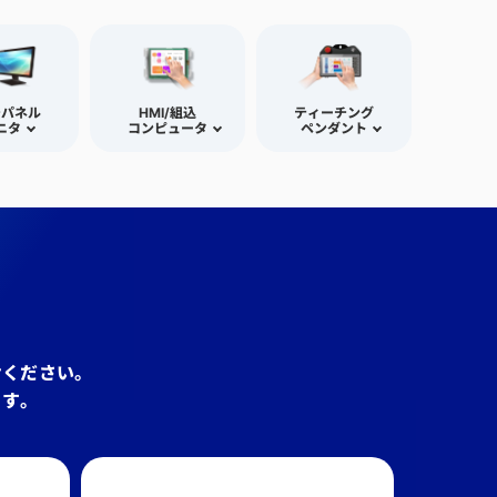
チパネル
HMI/組込
ティーチング
ニタ
コンピュータ
ペンダント
せください。
ます。