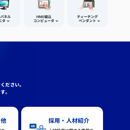
チパネル
HMI/組込
ティーチング
ニタ
コンピュータ
ペンダント
せください。
ます。
の他
採用・人材紹介