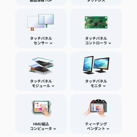
製品情報TOP
タッチレス
タッチパネル
タッチパネル
センサー
コントローラ
タッチパネル
タッチパネル
モジュール
モニタ
HMI/組込
ティーチング
コンピュータ
ペンダント