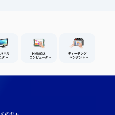
チパネル
HMI/組込
ティーチング
ニタ
コンピュータ
ペンダント
せください。