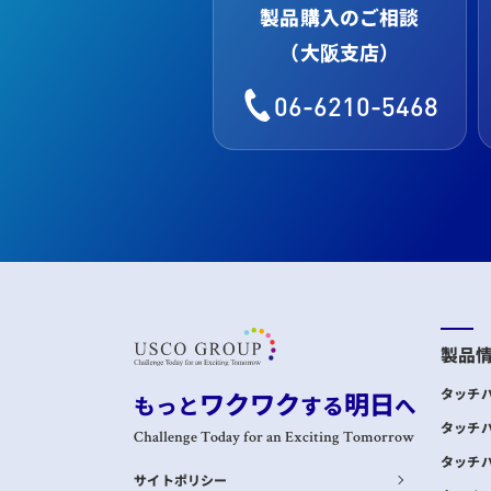
製品購入のご相談
（大阪支店）
06-6210-5468
製品
ワクワク
明日
タッチ
もっと
する
へ
タッチ
Challenge Today for an Exciting Tomorrow
タッチ
サイトポリシー