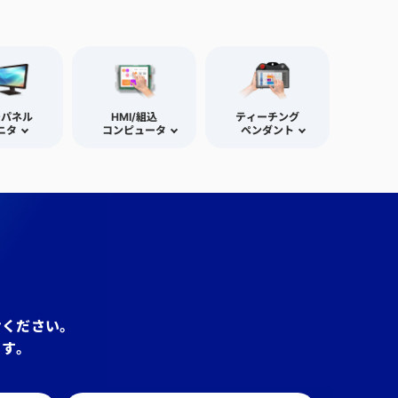
チパネル
HMI/組込
ティーチング
ニタ
コンピュータ
ペンダント
せください。
ます。