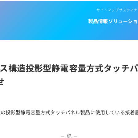
サイトマップ
サスティナ
製品情報
ソリューショ
ラス構造投影型静電容量方式タッチ
せ
造の投影型静電容量方式タッチパネル製品に使用している接着
－ 記 －