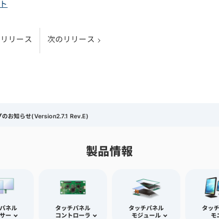
ート
のリリース
次のリリース
知らせ(Version2.7.1 Rev.E)
製品情報
パネル
タッチパネル
タッチパネル
タッ
サー
コントローラ
モジュール
モ